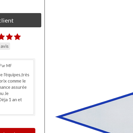
client
 avis
Par MF
 l'équipes,très
 prix comme le
nance assurée
u Je
èja 1 an et