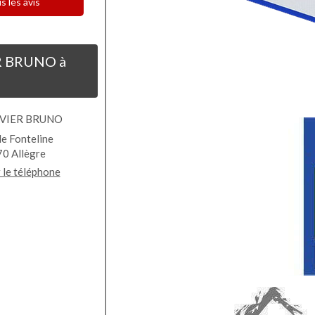
s les avis
R BRUNO à
AVIER BRUNO
de Fonteline
70
Allègre
 le téléphone