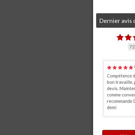
Dernier avis 
72
Compétence de
bon travaille,
devis. Mainte
comme conven
recommande D
demi