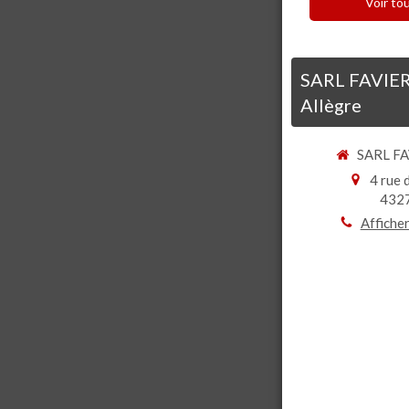
Voir tou
SARL FAVIE
Allègre
SARL F
4 rue 
432
Afficher