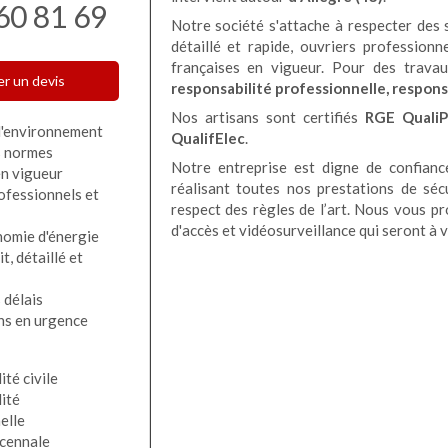
60 81 69
Notre société s'attache à respecter des s
détaillé et rapide, ouvriers professionn
françaises en vigueur. Pour des travau
r un devis
responsabilité professionnelle, respons
Nos artisans sont certifiés
RGE QualiP
l'environnement
QualifElec
.
s normes
Notre entreprise est digne de confianc
en vigueur
réalisant toutes nos prestations de sécu
ofessionnels et
respect des règles de l’art. Nous vous pr
d'accès et vidéosurveillance qui seront à 
nomie d'énergie
t, détaillé et
 délais
ns en urgence
té civile
ité
elle
cennale