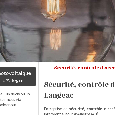
Sécurité, contrôle d'acc
photovoltaique
n d'Allègre
Sécurité, contrôle d
Langeac
il, un devis ou un
tez-nous via
pelez nous.
Entreprise de
sécurité, contrôle d'acc
intervient autour
d'Allègre (43)
.