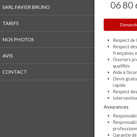
06 80 
SARL FAVIER BRUNO
TARIFS
Demande
NOS PHOTOS
Respect de 
Respect de
françaises 
AVIS
Ouvriers pr
qualifiés
CONTACT
Aide à l'éco
Devis gratui
rapide
Respect des
Interventio
Assurances
Responsabili
Responsabil
professionn
Garantie dé