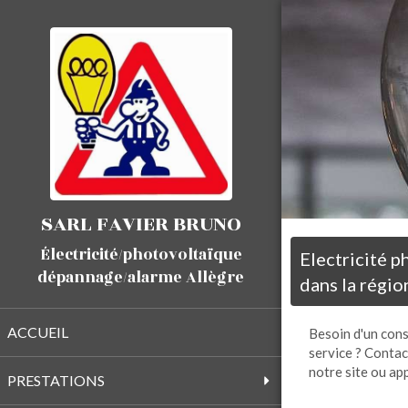
SARL FAVIER BRUNO
Électricité/photovoltaïque
Electricité 
dépannage/alarme Allègre
dans la régio
ACCUEIL
Besoin d'un conse
service ? Contac
notre site ou ap
PRESTATIONS